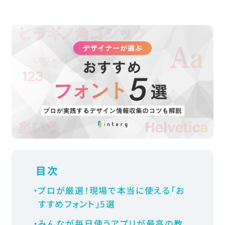
C
o
n
t
a
c
t
お問い合わせ
Follow Us
〒106-0032
東京都港区六本木6-2-5
Bizflex六本木8F
Google Map
目次
TEL
03-6435-0595
プロが厳選！現場で本当に使える「お
すすめフォント」5選
みんなが毎日使うアプリが最高の教