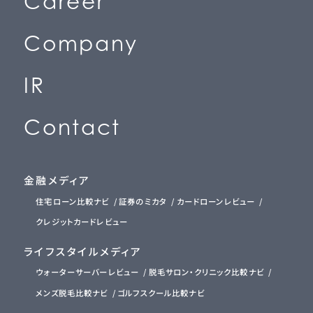
C
a
r
e
e
r
(
採
用
情
報
)
C
o
m
p
a
n
y
(
会
社
情
報
)
I
R
(
投
資
家
情
報
)
C
o
n
t
a
c
t
(
お
問
い
合
わ
せ
)
金融メディア
住宅ローン比較ナビ
証券のミカタ
カードローンレビュー
クレジットカードレビュー
ライフスタイルメディア
ウォーターサーバーレビュー
脱毛サロン・クリニック比較ナビ
メンズ脱毛比較ナビ
ゴルフスクール比較ナビ