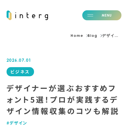
M
E
N
U
C
L
O
S
E
Home
Blog
デザイナーが選ぶおすすめフォント5選！プロが実践するデザイン情報収集のコツも解説
H
o
m
e
ホーム
2026.07.01
I
d
e
n
t
i
t
y
私たちの価値観
ビジネス
S
e
r
v
i
c
e
事業紹介
N
e
w
s
ニュース
デザイナーが選ぶおすすめフ
B
l
o
g
ブログ
ォント5選！プロが実践するデ
C
a
r
e
e
r
採用情報
ザイン情報収集のコツも解説
C
o
m
p
a
n
y
会社情報
I
R
投資家情報
デザイン