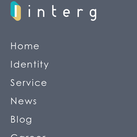
H
o
m
e
(
ホ
ー
ム
)
I
d
e
n
t
i
t
y
(
私
た
ち
の
価
値
観
)
S
e
r
v
i
c
e
(
事
業
紹
介
)
N
e
w
s
(
ニ
ュ
ー
ス
)
B
l
o
g
(
ブ
ロ
グ
)