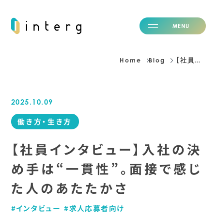
M
E
N
U
C
L
O
S
E
Home
Blog
【社員インタビュー】入社の決め手は“一貫性”。面接で感じた人のあたたかさ
H
o
m
e
ホーム
2025.10.09
I
d
e
n
t
i
t
y
私たちの価値観
働き方・生き方
S
e
r
v
i
c
e
事業紹介
N
e
w
s
ニュース
【社員インタビュー】入社の決
B
l
o
g
ブログ
め手は“一貫性”。面接で感じ
C
a
r
e
e
r
採用情報
た人のあたたかさ
C
o
m
p
a
n
y
会社情報
I
R
投資家情報
インタビュー
求人応募者向け