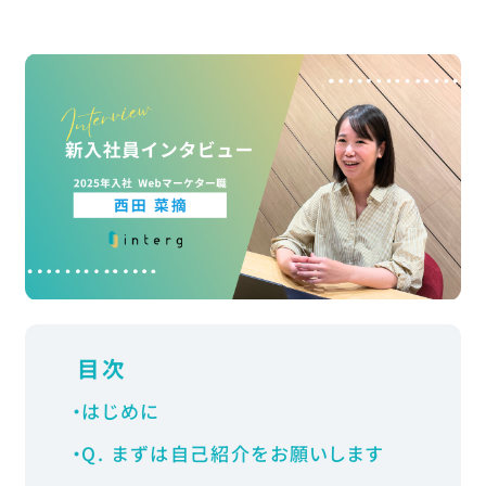
C
o
n
t
a
c
t
お問い合わせ
Follow Us
〒106-0032
東京都港区六本木6-2-5
Bizflex六本木8F
Google Map
目次
TEL
03-6435-0595
はじめに
Q. まずは自己紹介をお願いします