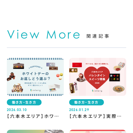
View More
関連記事
働き方・生き方
働き方・生き方
2026.03.10
2026.01.29
【六本木エリア】ホワイト
【六本木エリア】実際に
デーのお返しどう選ぶ？
「食べてみたい！」と声が
男性社員アンケートから
集まった、おすすめバレ