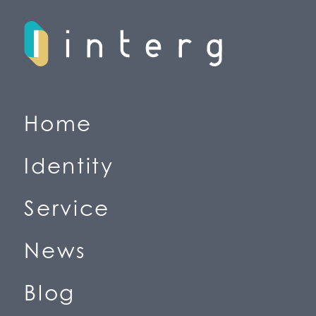
H
o
m
e
(
ホ
ー
ム
)
I
d
e
n
t
i
t
y
(
私
た
ち
の
価
値
観
)
S
e
r
v
i
c
e
(
事
業
紹
介
)
N
e
w
s
(
ニ
ュ
ー
ス
)
B
l
o
g
(
ブ
ロ
グ
)