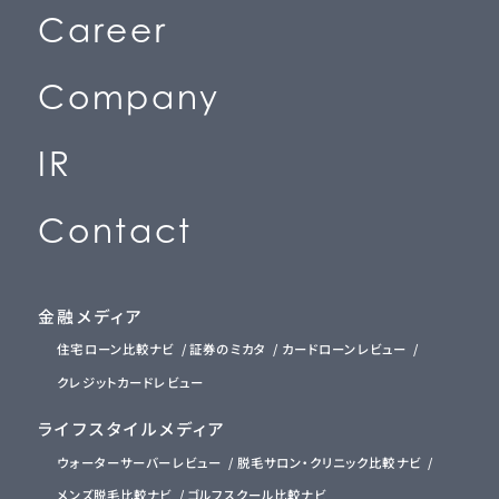
C
a
r
e
e
r
(
採
用
情
報
)
C
o
m
p
a
n
y
(
会
社
情
報
)
I
R
(
投
資
家
情
報
)
C
o
n
t
a
c
t
(
お
問
い
合
わ
せ
)
金融メディア
住宅ローン比較ナビ
証券のミカタ
カードローンレビュー
クレジットカードレビュー
ライフスタイルメディア
ウォーターサーバーレビュー
脱毛サロン・クリニック比較ナビ
メンズ脱毛比較ナビ
ゴルフスクール比較ナビ