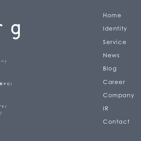
H
o
m
e
(
ホ
ー
I
d
e
n
t
i
t
y
(
私
S
e
r
v
i
c
e
(
事
N
e
w
s
(
ニ
ュ
ー
ュー
B
l
o
g
(
ブ
ロ
グ
)
C
a
r
e
e
r
(
採
用
比較ナビ
C
o
m
p
a
n
y
(
イト
I
R
(
投
資
家
情
ビ
C
o
n
t
a
c
t
(
お