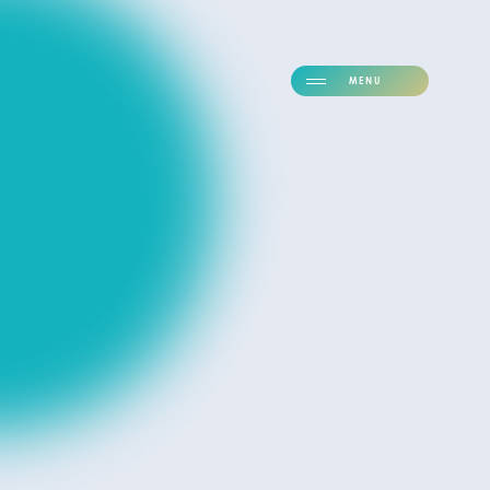
M
E
N
U
C
L
O
S
E
Follow Us
〒106-0032
東京都港区六本木6-2-5
Bizflex六本木8F
Google Map
TEL
03-6435-0595