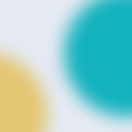
C
o
m
p
a
n
y
会社情報
I
R
投資家情報
C
o
n
t
a
c
t
お問い合わせ