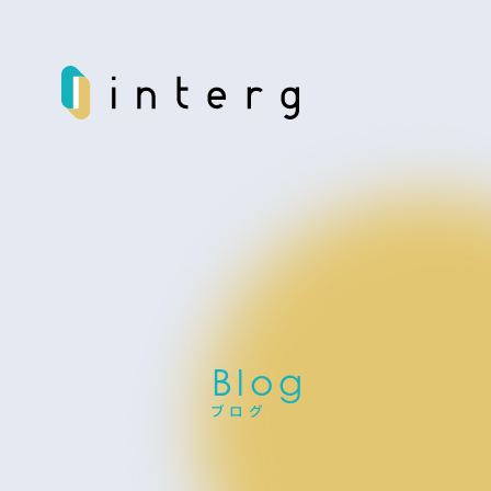
H
o
m
e
ホーム
I
d
e
n
t
i
t
y
私たちの価値観
S
e
r
v
i
c
e
事業紹介
N
e
w
s
B
l
o
g
ニュース
B
l
o
g
ブログ
ブログ
C
a
r
e
e
r
採用情報