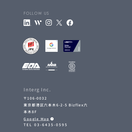
ム
)
FOLLOW US
た
ち
の
価
値
観
)
業
紹
介
)
ス
)
情
報
)
会
社
情
報
)
Interg Inc.
〒106-0032
報
)
東京都港区六本木6-2-5 Bizflex六
本木8F
問
い
合
わ
せ
)
Google Map
TEL
03-6435-0595