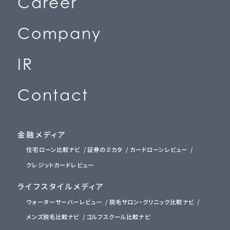
C
a
r
e
e
r
(
採
用
情
報
)
C
o
m
p
a
n
y
(
会
社
情
報
)
I
R
(
投
資
家
情
報
)
C
o
n
t
a
c
t
(
お
問
い
合
わ
せ
)
金融メディア
住宅ローン比較ナビ
証券のミカタ
カードローンレビュー
クレジットカードレビュー
ライフスタイルメディア
ウォーターサーバーレビュー
脱毛サロン・クリニック比較ナビ
メンズ脱毛比較ナビ
ゴルフスクール比較ナビ