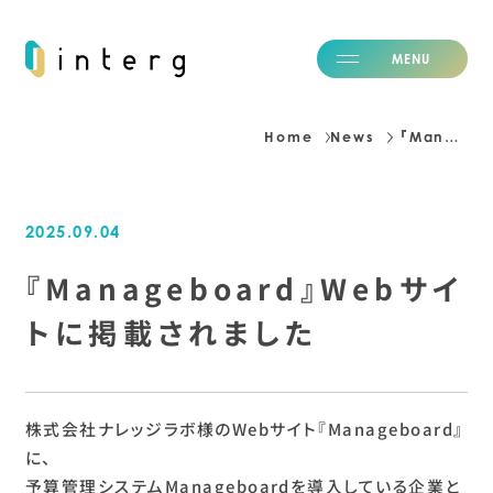
M
E
N
U
C
L
O
S
E
Home
News
『Manageboard』Webサイトに掲載されました
H
o
m
e
ホーム
2025.09.04
I
d
e
n
t
i
t
y
私たちの価値観
S
e
r
v
i
c
e
『Manageboard』Webサイ
事業紹介
N
e
w
s
ニュース
トに掲載されました
B
l
o
g
ブログ
C
a
r
e
e
r
採用情報
C
o
m
p
a
n
y
会社情報
株式会社ナレッジラボ様のWebサイト『Manageboard』
I
R
に、
投資家情報
予算管理システムManageboardを導入している企業と