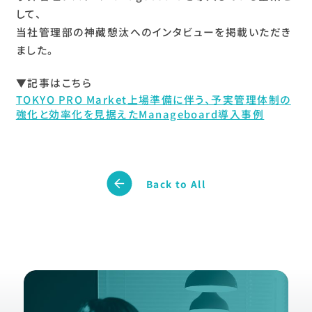
C
o
n
t
a
c
t
お問い合わせ
して、
当社管理部の神藏憩汰へのインタビューを掲載いただき
ました。
▼記事はこちら
Follow Us
TOKYO PRO Market上場準備に伴う、予実管理体制の
強化と効率化を見据えたManageboard導入事例
〒106-0032
東京都港区六本木6-2-5
Back to All
Bizflex六本木8F
Google Map
TEL
03-6435-0595