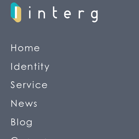
H
o
m
e
(
ホ
ー
ム
)
I
d
e
n
t
i
t
y
(
私
た
ち
の
価
値
観
)
S
e
r
v
i
c
e
(
事
業
紹
介
)
N
e
w
s
(
ニ
ュ
ー
ス
)
B
l
o
g
(
ブ
ロ
グ
)