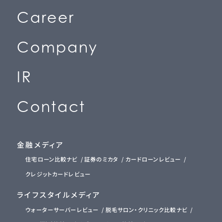
C
a
r
e
e
r
(
採
用
情
報
)
C
o
m
p
a
n
y
(
会
社
情
報
)
I
R
(
投
資
家
情
報
)
C
o
n
t
a
c
t
(
お
問
い
合
わ
せ
)
金融メディア
住宅ローン比較ナビ
証券のミカタ
カードローンレビュー
クレジットカードレビュー
ライフスタイルメディア
ウォーターサーバーレビュー
脱毛サロン・クリニック比較ナビ