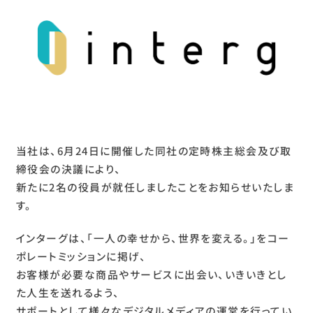
C
o
n
t
a
c
t
お問い合わせ
Follow Us
当社は、6月24日に開催した同社の定時株主総会及び取
〒106-0032
締役会の決議により、
東京都港区六本木6-2-5
新たに2名の役員が就任しましたことをお知らせいたしま
Bizflex六本木8F
す。
Google Map
TEL
03-6435-0595
インターグは、「一人の幸せから、世界を変える。」をコー
ポレートミッションに掲げ、
お客様が必要な商品やサービスに出会い、いきいきとし
た人生を送れるよう、
サポートとして様々なデジタルメディアの運営を行ってい