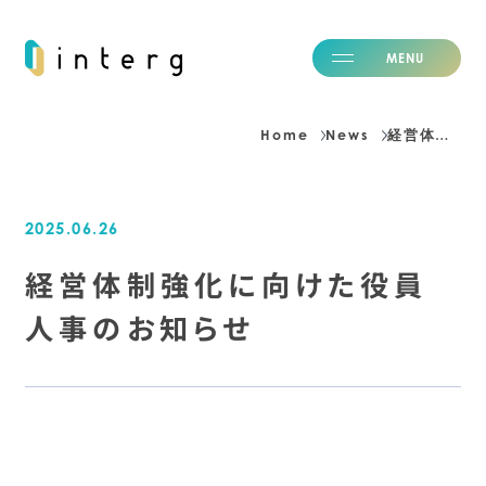
M
E
N
U
C
L
O
S
E
Home
News
経営体制強化に向けた役員人事のお知らせ
H
o
m
e
ホーム
2025.06.26
I
d
e
n
t
i
t
y
私たちの価値観
S
e
r
v
i
c
e
経営体制強化に向けた役員
事業紹介
N
e
w
s
ニュース
人事のお知らせ
B
l
o
g
ブログ
C
a
r
e
e
r
採用情報
C
o
m
p
a
n
y
会社情報
I
R
投資家情報