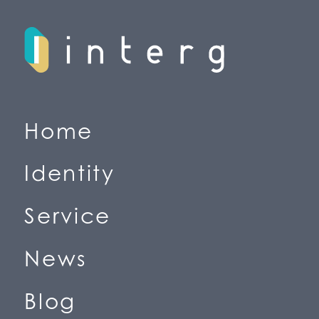
H
o
m
e
(
ホ
ー
ム
)
I
d
e
n
t
i
t
y
(
私
た
ち
の
価
値
観
)
S
e
r
v
i
c
e
(
事
業
紹
介
)
N
e
w
s
(
ニ
ュ
ー
ス
)
B
l
o
g
(
ブ
ロ
グ
)