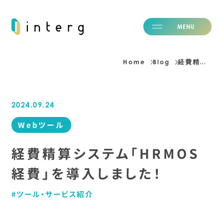
M
E
N
U
C
L
O
S
E
Home
Blog
経費精算システム「HRMOS経費」を導入しました！
H
o
m
e
ホーム
2024.09.24
I
d
e
n
t
i
t
y
私たちの価値観
Webツール
S
e
r
v
i
c
e
事業紹介
N
e
w
s
ニュース
経費精算システム「HRMOS
B
l
o
g
ブログ
経費」を導入しました！
C
a
r
e
e
r
採用情報
C
o
m
p
a
n
y
会社情報
ツール・サービス紹介
I
R
投資家情報