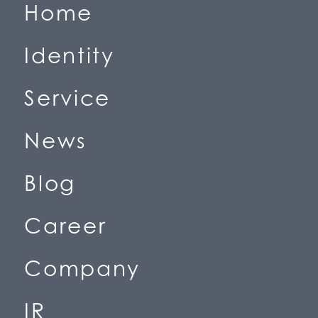
H
o
m
e
(
ホ
ー
ム
)
I
d
e
n
t
i
t
y
(
私
た
ち
の
価
値
観
)
S
e
r
v
i
c
e
(
事
業
紹
介
)
N
e
w
s
(
ニ
ュ
ー
ス
)
B
l
o
g
(
ブ
ロ
グ
)
C
a
r
e
e
r
(
採
用
情
報
)
C
o
m
p
a
n
y
(
会
社
情
報
)
I
R
(
投
資
家
情
報
)