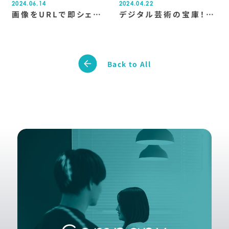
2024.06.14
2024.04.22
画像をURLで即シェア！
デジタル芸術の宝庫！
スクリーンショットを共
Webデザインのギャラ
有できるGyazoがおす
リーサイトまとめ7選！
すめな理由
Back to All