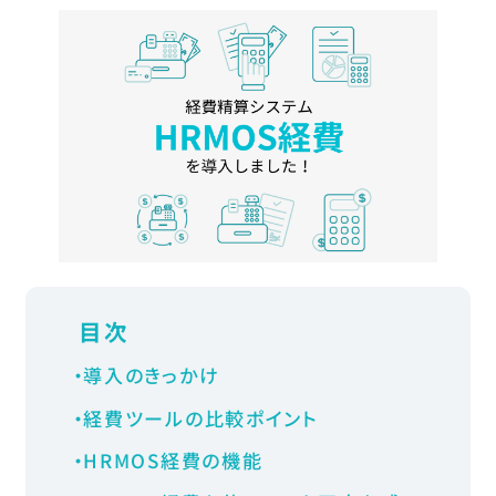
C
o
n
t
a
c
t
お問い合わせ
Follow Us
〒106-0032
東京都港区六本木6-2-5
Bizflex六本木8F
目次
Google Map
導入のきっかけ
TEL
03-6435-0595
経費ツールの比較ポイント
HRMOS経費の機能